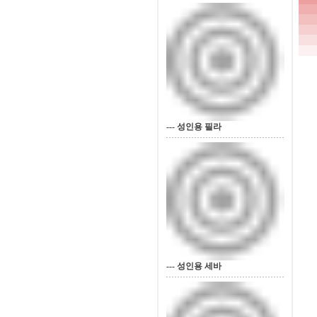
--- 성인용 필라
--- 성인용 세바