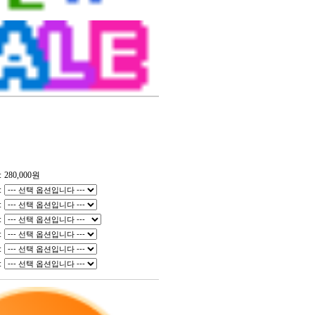
:
280,000
원
:
:
:
:
:
: