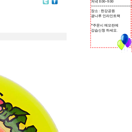
저녁 8:00~9:00
===================
장소 : 한강공원
광나루 인라인트랙
*주문시 메모란에
강습신청 하세요.