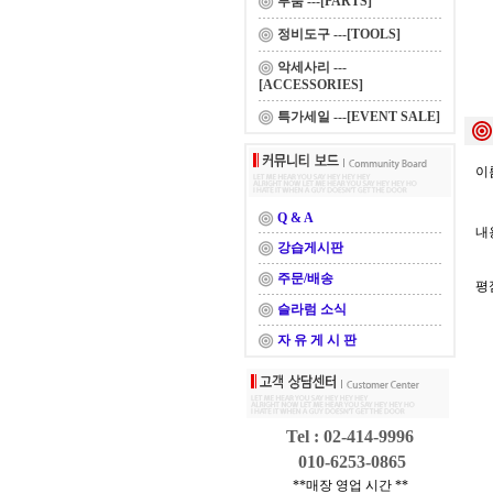
부품 ---[PARTS]
정비도구 ---[TOOLS]
악세사리 ---
[ACCESSORIES]
특가세일 ---[EVENT SALE]
이름
Q & A
내용
강습게시판
주문/배송
평
슬라럼 소식
자 유 게 시 판
Tel : 02-414-9996
010-6253-0865
**매장 영업 시간 **