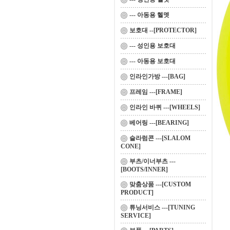
--- 아동용 헬멧
보호대 --[PROTECTOR]
--- 성인용 보호대
--- 아동용 보호대
인라인가방 ---[BAG]
프레임 ---[FRAME]
인라인 바퀴 ---[WHEELS]
베어링 ---[BEARING]
슬라럼콘 ---[SLALOM
CONE]
부츠/이너부츠 ---
[BOOTS/INNER]
맞춤상품 ---[CUSTOM
PRODUCT]
튜닝서비스 ---[TUNING
SERVICE]