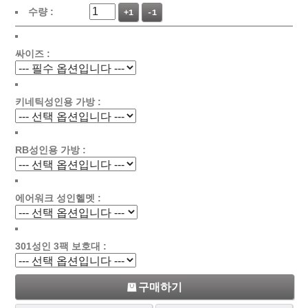
수량 :
+1
-1
싸이즈 :
키네틱성인용 가방 :
RB성인용 가방 :
에어워크 성인헬멧 :
301성인 3팩 보호대 :
구매하기