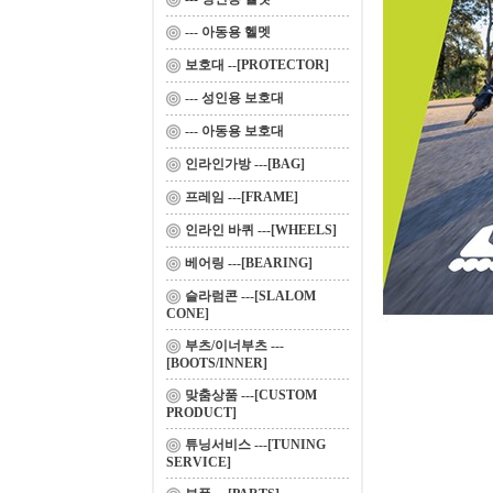
--- 아동용 헬멧
보호대 --[PROTECTOR]
--- 성인용 보호대
--- 아동용 보호대
인라인가방 ---[BAG]
프레임 ---[FRAME]
인라인 바퀴 ---[WHEELS]
베어링 ---[BEARING]
슬라럼콘 ---[SLALOM
CONE]
부츠/이너부츠 ---
[BOOTS/INNER]
맞춤상품 ---[CUSTOM
PRODUCT]
튜닝서비스 ---[TUNING
SERVICE]