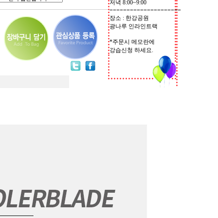
저녁 8:00~9:00
=====================
장소 : 한강공원
광나루 인라인트랙
*주문시 메모란에
강습신청 하세요.