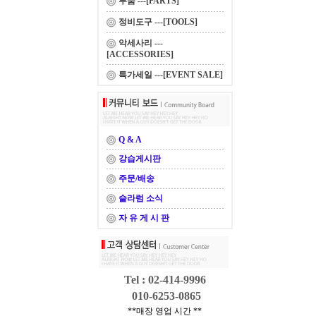
부품 ---[PARTS]
정비도구 ---[TOOLS]
악세사리 ---
[ACCESSORIES]
특가세일 ---[EVENT SALE]
Q & A
강습게시판
주문/배송
슬라럼 소식
자 유 게 시 판
Tel : 02-414-9996
010-6253-0865
**매장 영업 시간 **