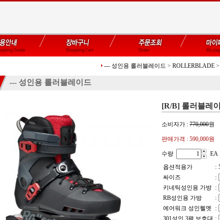
--- 성인용 롤러블레이드
>
ROLLERBLADE
>
--- 성인용 롤러블레이드
[R/B] 롤러블레이드
소비자가 :
770,000
원
판매가격 :
590,000원
수량
EA
옵션적용가
:
싸이즈
:
키네틱성인용 가방
:
RB성인용 가방
:
에어워크 성인헬멧
:
301성인 3팩 보호대
: