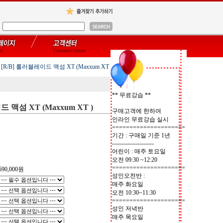
[R/B] 롤러블레이드 맥섬 XT (Maxxum XT )
** 무료강습 **
 맥섬 XT (Maxxum XT )
구매고객에 한하여
인라인 무료강습 실시
=====================
기간 : 구매일 기준 1년
---------------------
어린이 : 매주 토요일
오전 09:30 ~12:20
=====================
590,000
원
성인오전반 :
매주 화요일
오전 10:30~11:30
=====================
성인 저녁반
매주 목요일