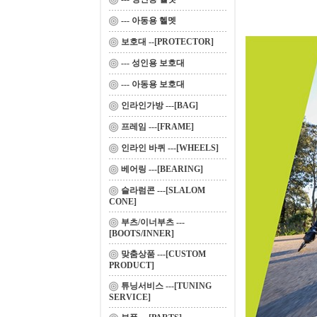
--- 아동용 헬멧
보호대 --[PROTECTOR]
--- 성인용 보호대
--- 아동용 보호대
인라인가방 ---[BAG]
프레임 ---[FRAME]
인라인 바퀴 ---[WHEELS]
베어링 ---[BEARING]
슬라럼콘 ---[SLALOM
CONE]
부츠/이너부츠 ---
[BOOTS/INNER]
맞춤상품 ---[CUSTOM
PRODUCT]
튜닝서비스 ---[TUNING
SERVICE]