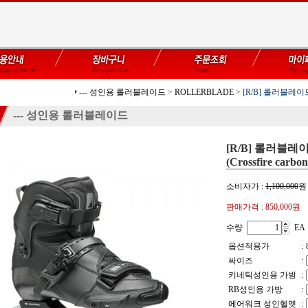
--- 성인용 롤러블레이드
>
ROLLERBLADE
>
[R/B] 롤러블레이드 
--- 성인용 롤러블레이드
[R/B] 롤러블
(Crossfire carbon
소비자가 :
1,100,000
원
판매가격 :
850,000원
수량
EA
옵션적용가
:
싸이즈
:
키네틱성인용 가방
:
RB성인용 가방
:
에어워크 성인헬멧
: