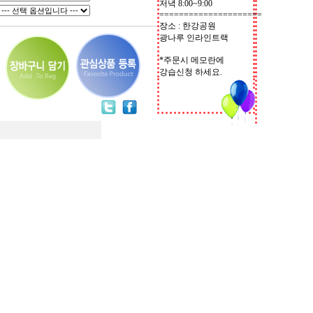
저녁 8:00~9:00
=====================
장소 : 한강공원
광나루 인라인트랙
*주문시 메모란에
강습신청 하세요.