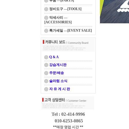
부품 ---[PARTS]
정비도구 ---[TOOLS]
악세사리 ---
[ACCESSORIES]
특가세일 ---[EVENT SALE]
Q & A
강습게시판
주문/배송
슬라럼 소식
자 유 게 시 판
Tel : 02-414-9996
010-6253-0865
**매장 영업 시간 **