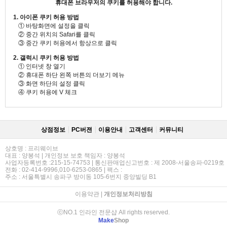
휴대폰 브라우저의 쿠키를 허용해야 합니다.
1. 아이폰 쿠키 허용 방법
① 바탕화면에 설정을 클릭
② 중간 위치의 Safari를 클릭
③ 중간 쿠키 허용에서 항상으로 클릭
2. 갤럭시 쿠키 허용 방법
① 인터넷 창 열기
② 휴대폰 하단 왼쪽 버튼의 더보기 메뉴
③ 화면 하단의 설정 클릭
④ 쿠키 허용에 V 체크
상점정보
PC버젼
이용안내
고객센터
커뮤니티
상호명 : 프리웨이브
대표 : 양봉석 | 개인정보 보호 책임자 : 양봉석
사업자등록번호 :215-15-74753 | 통신판매업신고번호 : 제 2008-서울송파-0219호
전화 : 02-414-9996,010-6253-0865 | 팩스 :
주소 : 서울특별시 송파구 방이동 105-6번지 중앙빌딩 B1
이용약관
|
개인정보처리방침
ⓒNO.1 인라인 전문샵 All rights reserved.
Make
Shop