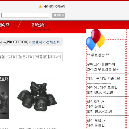
 --[PROTECTOR]
>
보호대
>
전체조회
** 무료강습 **
정렬 :
[가격]
[높은가격]
[제품명]
[제조사]
구매고객에 한하여
인라인 무료강습 실시
=====================
기간 : 구매일 기준 1년
---------------------
어린이 : 매주 토요일
오전 09:30 ~12:20
=====================
성인오전반 :
매주 화요일
오전 10:30~11:30
=====================
성인 저녁반
매주 목요일