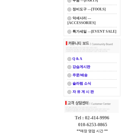
부품 ---[PARTS]
정비도구 ---[TOOLS]
악세사리 ---
[ACCESSORIES]
특가세일 ---[EVENT SALE]
Q & A
강습게시판
주문/배송
슬라럼 소식
자 유 게 시 판
Tel : 02-414-9996
010-6253-0865
**매장 영업 시간 **