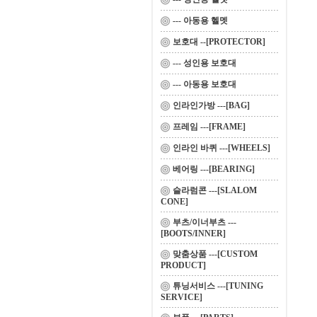
--- 아동용 헬멧
보호대 --[PROTECTOR]
--- 성인용 보호대
--- 아동용 보호대
인라인가방 ---[BAG]
프레임 ---[FRAME]
인라인 바퀴 ---[WHEELS]
베어링 ---[BEARING]
슬라럼콘 ---[SLALOM
CONE]
부츠/이너부츠 ---
[BOOTS/INNER]
맞춤상품 ---[CUSTOM
PRODUCT]
튜닝서비스 ---[TUNING
SERVICE]