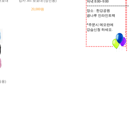
보호대
킹카 301 보호대 (성인용)
저녁 8:00~9:00
=====================
20,000원
장소 : 한강공원
광나루 인라인트랙
*주문시 메모란에
강습신청 하세요.
동용)