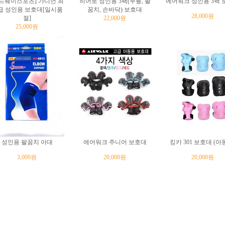
드웨이스포츠] 가디언 최
히어로 성인용 3팩(무릎, 팔
에어워크 성인용 3팩 
급 성인용 보호대[일시품
꿈치, 손바닥) 보호대
28,000원
절]
22,000원
25,000원
성인용 팔꿈치 아대
에어워크 주니어 보호대
킹카 301 보호대 (아
3,000원
20,000원
20,000원