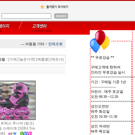
--- 아동용 기타
>
전체조회
** 무료강습 **
정렬 :
[가격]
[높은가격]
[제품명]
[제조사]
구매고객에 한하여
인라인 무료강습 실시
=====================
기간 : 구매일 기준 1년
---------------------
어린이 : 매주 토요일
오전 09:30 ~12:20
=====================
성인오전반 :
매주 화요일
오전 10:30~11:30
=====================
 트릭스 주니어 (핑크)
성인 저녁반
 스케이트 [SEBA Trix
매주 목요일
ink]