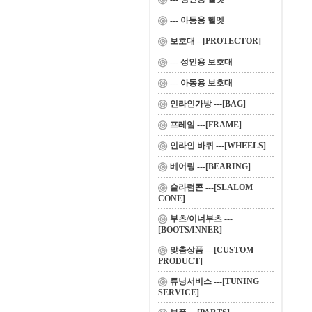
--- 아동용 헬멧
보호대 --[PROTECTOR]
--- 성인용 보호대
--- 아동용 보호대
인라인가방 ---[BAG]
프레임 ---[FRAME]
인라인 바퀴 ---[WHEELS]
베어링 ---[BEARING]
슬라럼콘 ---[SLALOM
CONE]
부츠/이너부츠 ---
[BOOTS/INNER]
맞춤상품 ---[CUSTOM
PRODUCT]
튜닝서비스 ---[TUNING
SERVICE]