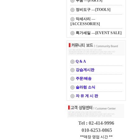
부품 ---[PARTS]
정비도구 ---[TOOLS]
악세사리 ---
[ACCESSORIES]
특가세일 ---[EVENT SALE]
Q & A
강습게시판
주문/배송
슬라럼 소식
자 유 게 시 판
Tel : 02-414-9996
010-6253-0865
**매장 영업 시간 **