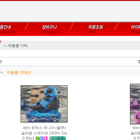
--- 아동용 기타
건
아동용 기타(2)
세바 트릭스 주니어 (블루)
세바
슬라럼 스케이트 [SEBA Trix
슬라럼
Jr P
Jr Blue]