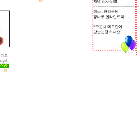
저녁 8:00~9:00
=====================
장소 : 한강공원
광나루 인라인트랙
*주문시 메모란에
강습신청 하세요.
케이트
nge]
따라 변