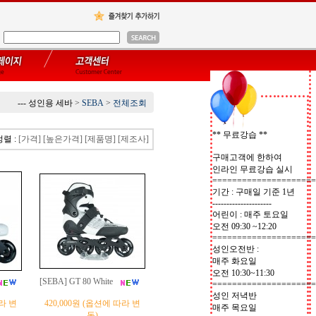
--- 성인용 세바
>
SEBA
>
전체조회
** 무료강습 **
정렬 :
[가격]
[높은가격]
[제품명]
[제조사]
구매고객에 한하여
인라인 무료강습 실시
=====================
기간 : 구매일 기준 1년
---------------------
어린이 : 매주 토요일
오전 09:30 ~12:20
=====================
성인오전반 :
매주 화요일
오전 10:30~11:30
[SEBA] GT 80 White
=====================
성인 저녁반
따라 변
420,000원 (옵션에 따라 변
매주 목요일
동)