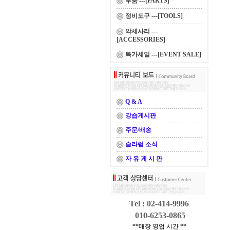
부품 ---[PARTS]
정비도구 ---[TOOLS]
악세사리 ---
[ACCESSORIES]
특가세일 ---[EVENT SALE]
Q & A
강습게시판
주문/배송
슬라럼 소식
자 유 게 시 판
Tel : 02-414-9996
010-6253-0865
**매장 영업 시간 **