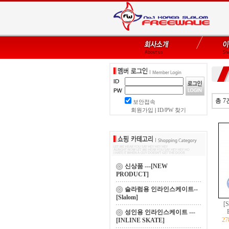
총 7
보안접속
회원가입
|
ID/PW 찾기
신상품 ---[NEW
PRODUCT]
슬라럼용 인라인스케이트--
[Slalom]
[
성인용 인라인스케이트 ---
2
[INLINE SKATE]