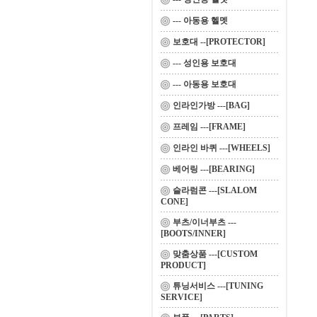
--- 아동용 헬멧
보호대 --[PROTECTOR]
--- 성인용 보호대
--- 아동용 보호대
인라인가방 ---[BAG]
프레임 ---[FRAME]
인라인 바퀴 ---[WHEELS]
베어링 ---[BEARING]
슬라럼콘 ---[SLALOM
CONE]
부츠/이너부츠 ---
[BOOTS/INNER]
맞춤상품 ---[CUSTOM
PRODUCT]
튜닝서비스 ---[TUNING
SERVICE]