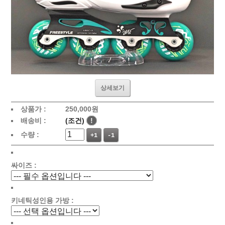
상세보기
상품가 :
250,000원
배송비 :
(조건)
!
수량 :
+1
-1
싸이즈 :
키네틱성인용 가방 :