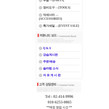
부품 ---[PARTS]
정비도구 ---[TOOLS]
악세사리 ---
[ACCESSORIES]
특가세일 ---[EVENT SALE]
Q & A
강습게시판
주문/배송
슬라럼 소식
자 유 게 시 판
Tel : 02-414-9996
010-6253-0865
**매장 영업 시간 **