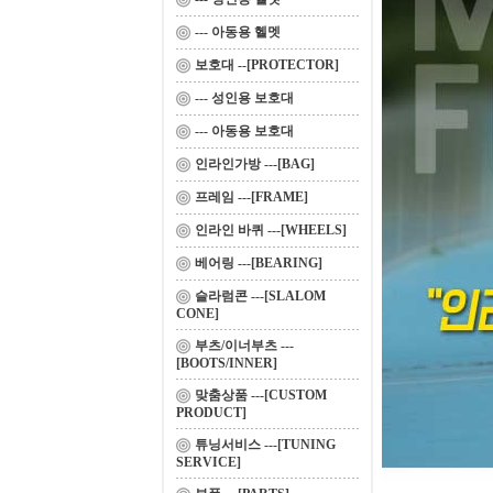
--- 아동용 헬멧
보호대 --[PROTECTOR]
--- 성인용 보호대
--- 아동용 보호대
인라인가방 ---[BAG]
프레임 ---[FRAME]
인라인 바퀴 ---[WHEELS]
베어링 ---[BEARING]
슬라럼콘 ---[SLALOM
CONE]
부츠/이너부츠 ---
[BOOTS/INNER]
맞춤상품 ---[CUSTOM
PRODUCT]
튜닝서비스 ---[TUNING
SERVICE]