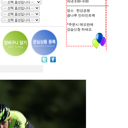
저녁 8:00~9:00
:
=====================
:
장소 : 한강공원
:
광나루 인라인트랙
:
*주문시 메모란에
강습신청 하세요.