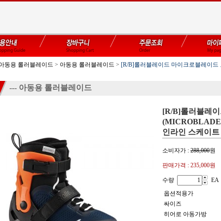
- 아동용 롤러블레이드
>
아동용 롤러블레이드
>
[R/B]롤러블레이드 마이크로블레이드 오랜
--- 아동용 롤러블레이드
[R/B]롤러블레
(MICROBLADE
인라인 스케이트
소비자가 :
288,000
원
판매가격 :
235,000원
수량
EA
옵션적용가
싸이즈
히어로 아동가방